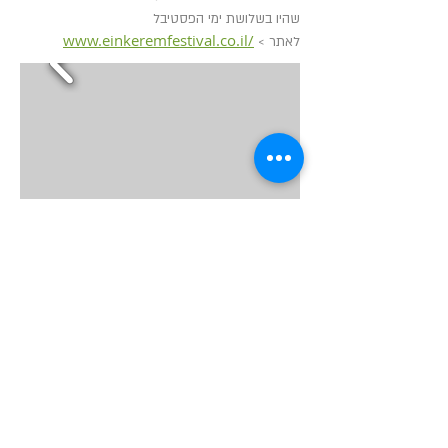
שהיו בשלושת ימי הפסטיבל
www.
einkeremfestival.co.il/
לאתר
<
אסייג משה
יעוץ ופתרונות דפוס
לאתר >
http://www.masayag.co.il/