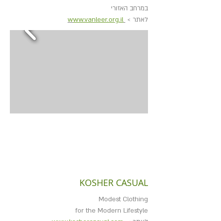
במרחב האזורי
לאתר >
w
ww.vanleer.org.il
KOSHER CASUAL
Modest Clothing
for the Modern Lifestyle